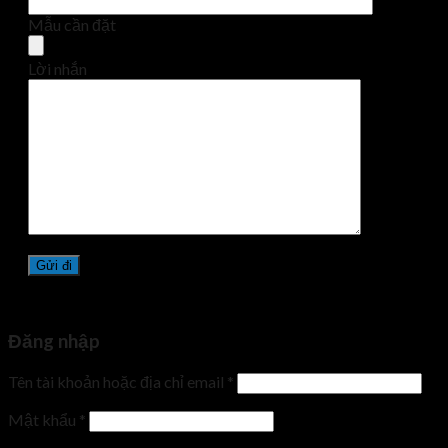
Mẫu cần đặt
Lời nhắn
Đăng nhập
Tên tài khoản hoặc địa chỉ email
*
Mật khẩu
*