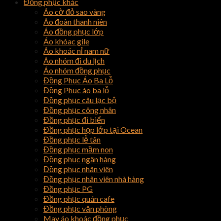
Đồng phục khác
Áo cờ đỏ sao vàng
Áo đoàn thanh niên
Áo đồng phục lớp
Áo khóac gile
Áo khoác nỉ nam nữ
Áo nhóm đi du lịch
Áo nhóm đồng phục
Đồng Phục Áo Ba Lỗ
Đồng Phục áo ba lỗ
Đồng phục câu lạc bộ
Đồng phục công nhân
Đồng phục đi biển
Đồng phục họp lớp tại Ocean
Đồng phục lễ tân
Đồng phục mầm non
Đồng phục ngân hàng
Đồng phục nhân viên
Đồng phục nhân viên nhà hàng
Đồng phục PG
Đồng phục quán cafe
Đồng phục văn phòng
May áo khoác đồng phục