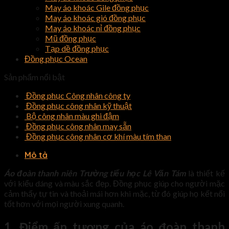
May áo khoác Gile đồng phục
May áo khoác gió đồng phục
May áo khoác nỉ đồng phục
Mũ đồng phục
Tạp dề đồng phục
Đồng phục Ocean
Sản phẩm nổi bật
Đồng phục Công nhân công ty
Đồng phục công nhân kỹ thuật
Bộ công nhân màu ghi đậm
Đồng phục công nhân may sẵn
Đồng phục công nhân cơ khí màu tím than
Mô tả
Áo đoàn thanh niên Trường tiểu học Lê Văn Tám
là thiết kế
với kiểu dáng và màu sắc đẹp. Đồng phục giúp cho người mặc
cảm thấy tự tin và thoải mái hơn khi mặc, từ đó giúp họ kết nối
tốt hơn với mọi người xung quanh.
1. Điểm ấn tượng của áo đoàn thanh