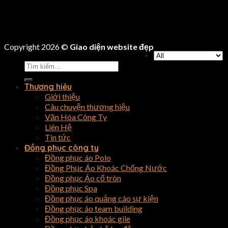
Copyright 2026 ©
Giao diện website đẹp
Tìm
kiếm:
Thương hiệu
Giới thiệu
Câu chuyện thương hiệu
Văn Hóa Công Ty
Liên Hệ
Tin tức
Đồng phục công ty
Đồng phục áo Polo
Đồng Phục Áo Khoác Chống Nước
Đồng phục Áo cổ tròn
Đồng phục Spa
Đồng phục áo quảng cáo sự kiện
Đồng phục áo team building
Đồng phục áo khoác gile