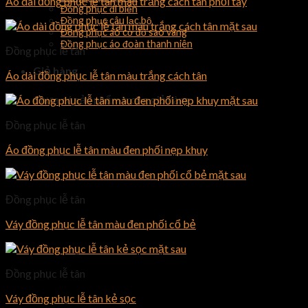
Áo dài đồng phục lễ tân màu trắng cách tân phối tay
Đồng phục đi biển
Đồng phục câu lạc bộ
Đồng phục áo cờ đỏ sao vàng
Đồng phục áo đoàn thanh niên
Đồng phục lễ tân
Giỏ hàng
Áo dài đồng phục lễ tân màu trắng cách tân
Chưa có sản phẩm trong giỏ hàng.
Đồng phục lễ tân
Áo đồng phục lễ tân màu đen phối nẹp khuy
Đồng phục lễ tân
Váy đồng phục lễ tân màu đen phối cổ bẻ
Đồng phục lễ tân
Váy đồng phục lễ tân kẻ sọc