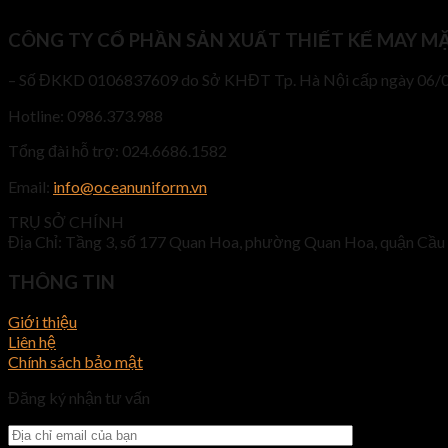
CÔNG TY CỔ PHẦN SẢN XUẤT THIẾT KẾ MAY M
– Số ĐKKD 0106837609 do Sở KHĐT Tp. Hà Nội cấp ngày 06/
Hotline: 0986.373.988
Tổng đài hỗ trợ: 024.6686.1582
Email:
info@oceanuniform.vn
TRỤ SỞ CHÍNH
Địa Chỉ: Tầng 3, số 177 Quan Hoa, phường Quan Hoa, quận Cầu 
THÔNG TIN
Giới thiệu
Liên hệ
Chính sách bảo mật
Đăng ký nhận tư vấn