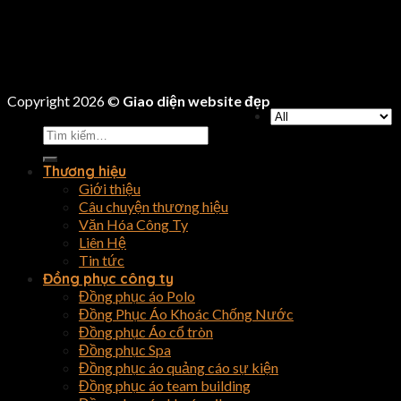
Copyright 2026 ©
Giao diện website đẹp
Tìm
kiếm:
Thương hiệu
Giới thiệu
Câu chuyện thương hiệu
Văn Hóa Công Ty
Liên Hệ
Tin tức
Đồng phục công ty
Đồng phục áo Polo
Đồng Phục Áo Khoác Chống Nước
Đồng phục Áo cổ tròn
Đồng phục Spa
Đồng phục áo quảng cáo sự kiện
Đồng phục áo team building