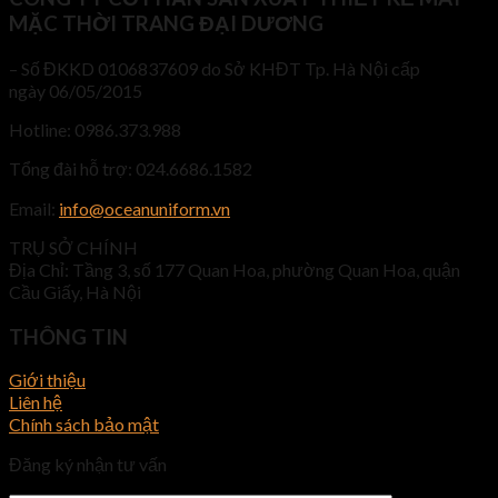
MẶC THỜI TRANG ĐẠI DƯƠNG
– Số ĐKKD 0106837609 do Sở KHĐT Tp. Hà Nội cấp
ngày 06/05/2015
Hotline: 0986.373.988
Tổng đài hỗ trợ: 024.6686.1582
Email:
info@oceanuniform.vn
TRỤ SỞ CHÍNH
Địa Chỉ: Tầng 3, số 177 Quan Hoa, phường Quan Hoa, quận
Cầu Giấy, Hà Nội
THÔNG TIN
Giới thiệu
Liên hệ
Chính sách bảo mật
Đăng ký nhận tư vấn