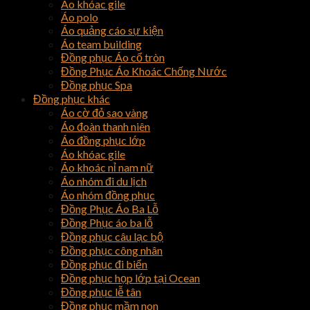
Áo khóac gile
Áo polo
Áo quảng cáo sự kiện
Áo team building
Đồng phục Áo cổ tròn
Đồng Phục Áo Khoác Chống Nước
Đồng phục Spa
Đồng phục khác
Áo cờ đỏ sao vàng
Áo đoàn thanh niên
Áo đồng phục lớp
Áo khóac gile
Áo khoác nỉ nam nữ
Áo nhóm đi du lịch
Áo nhóm đồng phục
Đồng Phục Áo Ba Lỗ
Đồng Phục áo ba lỗ
Đồng phục câu lạc bộ
Đồng phục công nhân
Đồng phục đi biển
Đồng phục họp lớp tại Ocean
Đồng phục lễ tân
Đồng phục mầm non