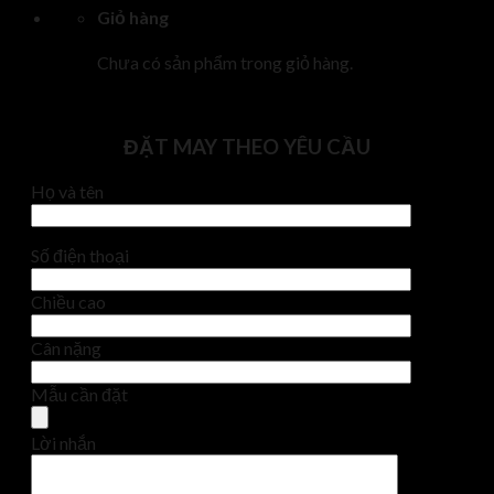
Giỏ hàng
Chưa có sản phẩm trong giỏ hàng.
ĐẶT MAY THEO YÊU CẦU
Họ và tên
Số điện thoại
Chiều cao
Cân nặng
Mẫu cần đặt
Lời nhắn