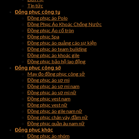
Tin tức
Đồng phục công ty
Đồng phục áo Polo
Đồng Phục Áo Khoác Chống Nước
Đồng phục Áo cổ tròn
Đồng phục Spa
Đồng phục áo quảng cáo sự kiện
Đồng phục áo team building
Đồng phục áo khoác gile
Đồng phục bảo hộ lao động
Đồng phục công sở
May đo đồng phục công sở
Đồng phục áo sơ mi
Đồng phục áo sơ mi nam
Đồng phục áo sơ mi nữ
Đồng phục vest nam
Đồng phục vest nữ
Đồng phục áo gile nam nữ
Đồng phục chân váy, đầm nữ
Đồng phục quần âu nam nữ
Đồng phục khác
Đồng phục áo nhóm