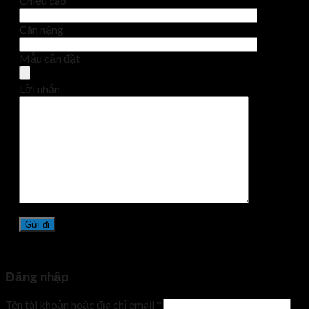
Chiều cao
Cân nặng
Mẫu cần đặt
Lời nhắn
Đăng nhập
Tên tài khoản hoặc địa chỉ email
*