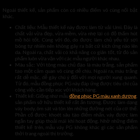
Ngoài thiết kế, sản phẩm còn có nhiều điểm vô cùng nổi bật
khác.
Chất liệu: Mẫu thiết kế này được làm từ vải Umi. Đây là
chất vải vừa đẹp, vừa mềm, vừa nhẹ lại có độ thấm hút
mồ hôi tốt. Cùng với đó, do được làm chủ yếu từ sợi
bông tự nhiên nên không gây ra bất cứ kích ứng nào lên
da. Ngoài ra, chất vải có khả năng co giãn tốt, từ đó sản
phẩm luôn vừa vặn với các mẫu người khác nhau.
Màu sắc: Với tông màu chủ đạo là màu trắng, sản phẩm
tạo một cảm quan vô cùng dễ chịu. Ngoài ra, màu trắng
rất dễ mặc, dễ gây chú ý đối với mọi người xung quanh.
Từ đó, mẫu đồng phục PG này đáp ứng được tiêu chí của
công việc cần tiếp xúc với khách hàng.
Thiết kế: Giống như mẫu
đồng phục PG màu xanh dương
,
sản phẩm sở hữu thiết kế rất ấn tượng. Được làm dạng
váy body, ôm sát và tôn lên những đường nét của cơ thể.
Phần cổ được khoét sâu tạo điểm nhấn, váy được làm
ngắn tay giúp thoải mái khi hoạt động. Nhờ những điểm
thiết kế trên, mẫu váy PG không khác gì các sản phẩm
thời trang ngoài thị trường.