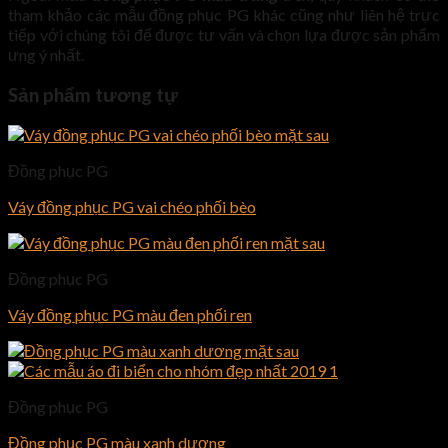
tham khảo các mẫu đồng phục PG khác cũng như liên hệ trực
tiếp với chúng tôi để được tư vấn và chọn lựa được sản phẩm
ưng ý nhất.
Sản phẩm tương tự
Đồng phục PG
Váy đồng phục PG vai chéo phối bèo
Đồng phục PG
Váy đồng phục PG màu đen phối ren
Đồng phục PG
Đồng phục PG màu xanh dương