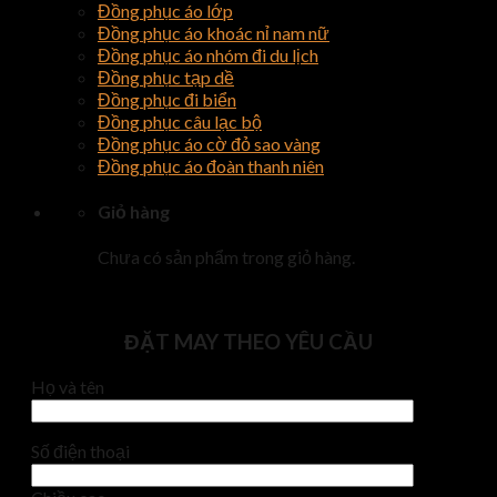
Đồng phục áo lớp
Đồng phục áo khoác nỉ nam nữ
Đồng phục áo nhóm đi du lịch
Đồng phục tạp dề
Đồng phục đi biển
Đồng phục câu lạc bộ
Đồng phục áo cờ đỏ sao vàng
Đồng phục áo đoàn thanh niên
Giỏ hàng
Chưa có sản phẩm trong giỏ hàng.
ĐẶT MAY THEO YÊU CẦU
Họ và tên
Số điện thoại