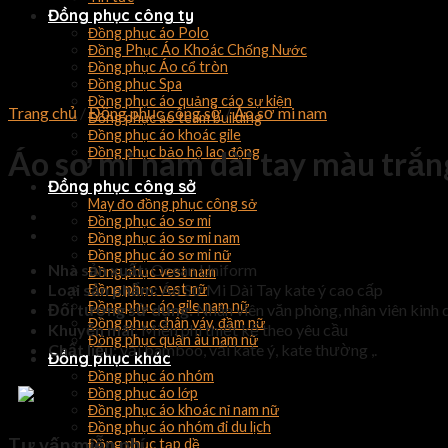
Đồng phục công ty
Đồng phục áo Polo
Đồng Phục Áo Khoác Chống Nước
Đồng phục Áo cổ tròn
Đồng phục Spa
Đồng phục áo quảng cáo sự kiện
Trang chủ
/
Đồng phục công sở
/
Áo sơ mi nam
Đồng phục áo team building
Đồng phục áo khoác gile
Đồng phục bảo hộ lao động
Áo sơ mi nam dài tay màu trắng
Đồng phục công sở
May đo đồng phục công sở
Đồng phục áo sơ mi
Đồng phục áo sơ mi nam
Đồng phục áo sơ mi nữ
Nhà sản xuất:
Ocean Uniform
Đồng phục vest nam
Loại sản phẩm:
Áo Sơ Mi Dài Tay kate ý cao cấp
Đồng phục vest nữ
Đồng phục áo gile nam nữ
Đối tượng sử dụng:
Nhân viên văn phòng, nhân viên kinh do
Đồng phục chân váy, đầm nữ
Khuyến mãi:
Miễn phí thiết kế theo yêu cầu
Đồng phục quần âu nam nữ
Chất liệu:
vải bamboo, vải kate ý, kate thường ,.
Đồng phục khác
Đồng phục áo nhóm
Đồng phục áo lớp
Đồng phục áo khoác nỉ nam nữ
Đồng phục áo nhóm đi du lịch
Tư vấn miễn phí
Đồng phục tạp dề