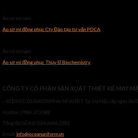
Áo sơ mi nam
Áo sơ mi đồng phục Cty Đào tạo tư vấn PDCA
Áo sơ mi nam
Áo sơ mi đồng phục Thụy Sĩ Biochemistry
CÔNG TY CỔ PHẦN SẢN XUẤT THIẾT KẾ MAY M
– Số ĐKKD 0106837609 do Sở KHĐT Tp. Hà Nội cấp ngày 06/
Hotline: 0986.373.988
Tổng đài hỗ trợ: 024.6686.1582
Email:
info@oceanuniform.vn