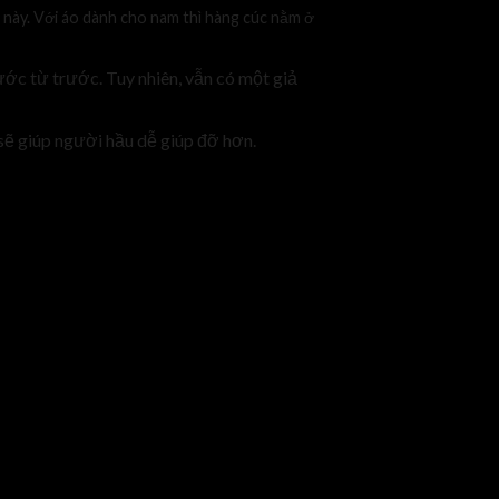
i này. Với áo dành cho nam thì hàng cúc nằm ở
ước từ trước. Tuy nhiên, vẫn có một giả
sẽ giúp người hầu dễ giúp đỡ hơn.