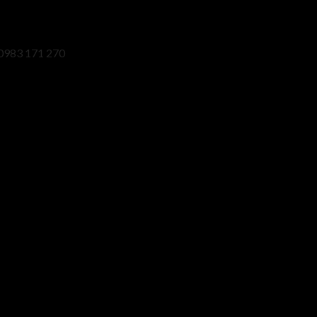
: 0983 171 270