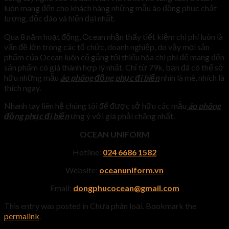
luôn mang đến cho khách hàng những mẫu áo đồng phục chất
lượng, độc đáo và hiện đại nhất.
Qua 8 năm hoạt động, Ocean nhận thấy tiết kiệm chi phí luôn là
vấn đề lớn trong các tổ chức, doanh nghiệp, do vậy mọi sản
phẩm của Ocean luôn cố gắng tối thiểu hóa chi phí để mang đến
sản phẩm có giá thành hợp lý nhất. Chỉ từ 79k, bạn đã có thể sở
hữu những mẫu
áo phông đồng phục đi biển
nhìn là mê, nhích là
thích ngay.
Nhanh tay liên hệ chúng tôi để được sở hữu các mẫu
áo phông
đồng phục đi biển
ưng ý với giá phải chăng nhất.
OCEAN UNIFORM
Hotline:
024 6686 1582
Website:
oceanuniform.vn
Email:
dongphucocean@gmail.com
This entry was posted in Chưa phân loại. Bookmark the
permalink
.