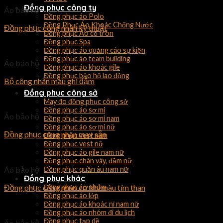
Đồng phục công ty
Áo bảo hộ
Đồng phục áo Polo
Đồng Phục Áo Khoác Chống Nước
Đồng phục công nhân kỹ thuật
Đồng phục Áo cổ tròn
Đồng phục Spa
Đồng phục áo quảng cáo sự kiện
Đồng phục áo team building
Áo bảo hộ
Đồng phục áo khoác gile
Đồng phục bảo hộ lao động
Bộ công nhân màu ghi đậm
Đồng phục công sở
May đo đồng phục công sở
Đồng phục áo sơ mi
Áo bảo hộ
Đồng phục áo sơ mi nam
Đồng phục áo sơ mi nữ
Đồng phục công nhân may sẵn
Đồng phục vest nam
Đồng phục vest nữ
Đồng phục áo gile nam nữ
Đồng phục chân váy, đầm nữ
Áo bảo hộ
Đồng phục quần âu nam nữ
Đồng phục khác
Đồng phục công nhân cơ khí màu tím than
Đồng phục áo nhóm
Đồng phục áo lớp
Đồng phục áo khoác nỉ nam nữ
Đồng phục áo nhóm đi du lịch
Đồng phục tạp dề
Áo bảo hộ