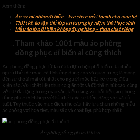
Xem thêm:
Áo sơ mi nhóm đi biển – lựa chọn mới toanh cho mùa hè
Thiết kế áo tập thể lớp ấn tượng kỷ niệm thời học sinh
Mẫu áo lớp đi biển không đụng hàng – thỏa chất riêng
Tham khảo 1001 mẫu áo phông
đồng phục đi biển ai cũng thích
Áo phông đồng phục từ lâu đã là lựa chọn phổ biến của nhiều
người bởi dễ mặc, có tính ứng dụng cao và quan trọng là mang
đến sự thoải mái tốt nhất cho người mặc bất kể trong điều
kiện nào. Với chất liệu thun co giãn tốt và độ thấm hút cao, cùng
với sự đa dạng trong màu sắc, kiểu dáng và chất liệu, áo phông
đồng phục thích hợp với hầu hết các sự kiện, dáng vóc và độ
tuổi. Tùy thuộc vào mục đích, nhu cầu, hãy lựa chọn những mẫu
áo phông với họa tiết, màu sắc và chất liệu phù hợp nhất.
Áo phông
đồng phục
đi biển