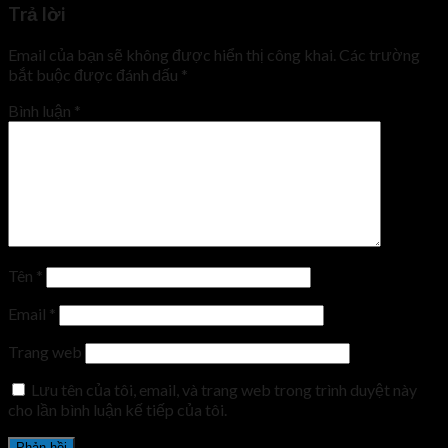
Trả lời
Email của bạn sẽ không được hiển thị công khai.
Các trường
bắt buộc được đánh dấu
*
Bình luận
*
Tên
*
Email
*
Trang web
Lưu tên của tôi, email, và trang web trong trình duyệt này
cho lần bình luận kế tiếp của tôi.