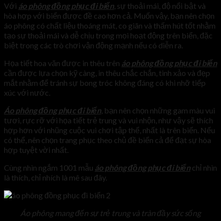
Với
áo phông đồng phục đi biển
, sự thoải mái, độ nổi bật và
hòa hợp với biển được đề cao hơn cả. Muốn vậy, bạn nên chọn
áo phông có chất liệu thoáng mát, co giãn và thấm hút tốt nhằm
tạo sự thoải mái và dễ chịu trong mọi hoạt động trên biển, đặc
biệt trong các trò chơi vận động mạnh nếu có diễn ra.
Họa tiết hoa văn được in thêu trên
áo phông đồng phục đi biển
cần được lựa chọn kỹ càng, in thêu chắc chắn, tinh xảo và đẹp
mắt nhằm để tránh sự bong tróc không đáng có khi nhỡ tiếp
xúc với nước.
Á
o phông đồng phục đi biển
, bạn nên chọn những gam màu vui
tươi, rực rỡ với họa tiết trẻ trung và vui nhộn, như vậy sẽ thích
hợp hơn với nhũng cuộc vui chơi tập thể, nhất là trên biển. Nếu
có thể, nên chọn trang phục theo chủ đề biển cả để đạt sự hòa
hợp tuyệt vời nhất.
Cùng nhìn ngắm 1001 mẫu
áo phông đồng phục đi biển
chỉ nhìn
là thích, chỉ nhích là mê sau đây.
Áo phông mang đến sự trẻ trung và tràn đầy sức sống