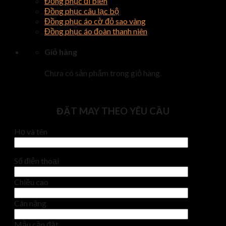
Đồng phục đi biển
Đồng phục câu lạc bộ
Đồng phục áo cờ đỏ sao vàng
Đồng phục áo đoàn thanh niên
Giỏ hàng
Chưa có sản phẩm trong giỏ hàng.
ĐẶT MAY THEO YÊU CẦU
Họ và tên
Số điện thoại
Chiều cao
Cân nặng
Mẫu cần đặt